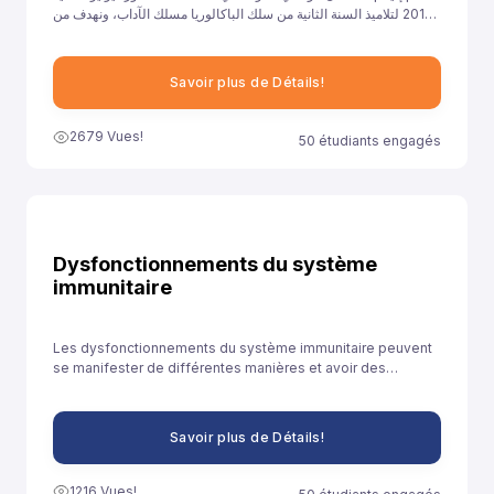
2017 لتلاميذ السنة الثانية من سلك الباكالوريا مسلك الآداب، ونهدف من
خلال توفيرنا لهذا النموذج إلى مساعدة تلاميذ السنة الثانية باكالوريا آداب
على الاستعداد الجيد لخوض غمار الامتحانات الوطنية الموحدة.
Savoir plus de Détails!
2679 Vues!
50 étudiants engagés
Dysfonctionnements du système
immunitaire
Les dysfonctionnements du système immunitaire peuvent
se manifester de différentes manières et avoir des
conséquences diverses sur la santé.
Savoir plus de Détails!
1216 Vues!