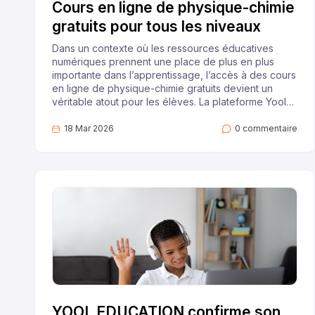
Cours en ligne de physique-chimie
gratuits pour tous les niveaux
Dans un contexte où les ressources éducatives
numériques prennent une place de plus en plus
importante dans l’apprentissage, l’accès à des cours
en ligne de physique-chimie gratuits devient un
véritable atout pour les élèves. La plateforme Yool
met à disposition des apprenants une large
collection de ressources pédagogiques
18 Mar 2026
0 commentaire
scientifiques accessibles en ligne, conçues pour
accompagner les élèves dans la compréhension
des notions essentielles de physique et de chimie.
Grâce à une organisation claire et à une approche
pédagogique progressive, les élèves peuvent
explorer différents chapitres, réviser des concepts
scientifiques fondamentaux et développer leurs
compétences à leur propre rythme.Ces cours en
ligne s’adressent à des élèves de différents niveaux
scolaires et permettent d’aborder des thèmes
scientifiques importants à travers des explications
structurées et des activités pédagogiques. L’objectif
est de rendre la physique-chimie plus accessible,
YOOL EDUCATION confirme son