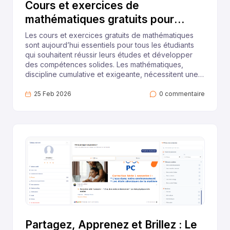
Cours et exercices de
mathématiques gratuits pour
apprendre les mathématiques
Les cours et exercices gratuits de mathématiques
sont aujourd’hui essentiels pour tous les étudiants
qui souhaitent réussir leurs études et développer
des compétences solides. Les mathématiques,
discipline cumulative et exigeante, nécessitent une
compréhension progressive des concepts
fondamentaux pour pouvoir aborder des notions
25 Feb 2026
0 commentaire
plus complexes. Une lacune non comblée peut
rapidement devenir un obstacle à la progression,
rendant difficile la maîtrise des chapitres suivants.
Dans ce contexte, l’accès à des cours et exercices
gratuits de mathématiques fiables et structurés
constitue un levier majeur pour réussir et gagner en
autonomie.La plateforme Yool Education propose
une large gamme de ressources pédagogiques
adaptées aux besoins des étudiants. Ces
ressources comprennent des cours détaillés, des
exercices corrigés, des quiz interactifs et des
explications pas à pas. Elles permettent aux
étudiants de travailler à leur rythme, de revoir les
Partagez, Apprenez et Brillez : Le