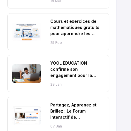
18 Mar
Cours et exercices de
mathématiques gratuits
pour apprendre les
mathématiques
25 Feb
YOOL EDUCATION
confirme son
engagement pour la
réussite scolaire en
29 Jan
2026
Partagez, Apprenez et
Brillez : Le Forum
interactif de
Yool.education !
07 Jan