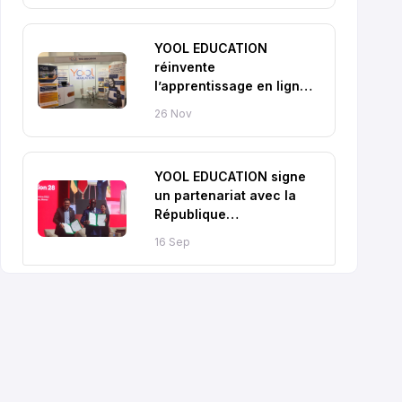
YOOL EDUCATION
réinvente
l’apprentissage en ligne
pour tous les élèves
26 Nov
YOOL EDUCATION signe
un partenariat avec la
République
Centrafricaine
16 Sep