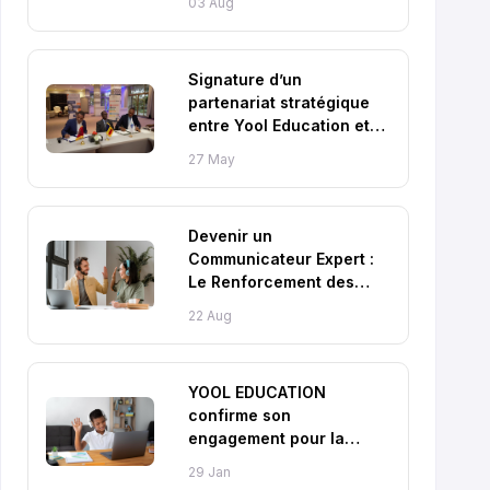
03 Aug
Signature d’un
partenariat stratégique
entre Yool Education et
l’ONG ADES
27 May
Devenir un
Communicateur Expert :
Le Renforcement des
Capacités en Langues
22 Aug
de Yool
YOOL EDUCATION
confirme son
engagement pour la
réussite scolaire en
29 Jan
2026