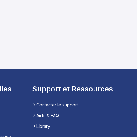
iles
Support et Ressources
Contacter le support
Aide & FAQ
Library
esseur