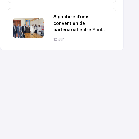
Signature d’une
convention de
partenariat entre Yool
Education et le Ministère
12 Jun
de l’Éducation Nationale
et de la Promotion
Civique du Tchad