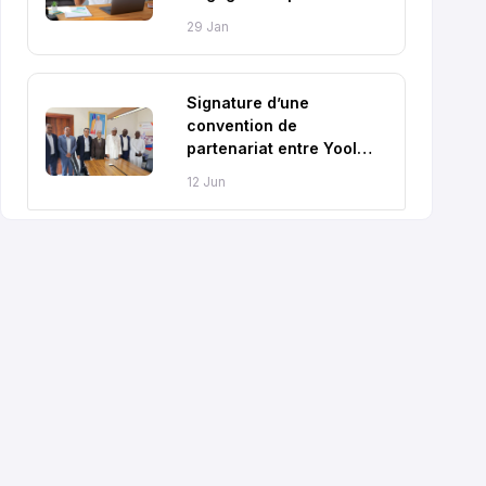
réussite scolaire en
29 Jan
2026
Signature d’une
convention de
partenariat entre Yool
Education et le Ministère
12 Jun
de l’Éducation Nationale
et de la Promotion
Civique du Tchad