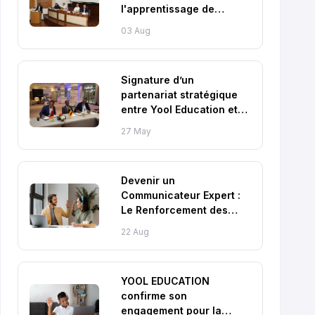
l'apprentissage de
l'anglais au Maroc
03 Aug
Signature d’un
partenariat stratégique
entre Yool Education et
l’ONG ADES
27 May
Devenir un
Communicateur Expert :
Le Renforcement des
Capacités en Langues
22 Aug
de Yool
YOOL EDUCATION
confirme son
engagement pour la