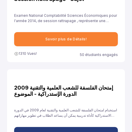
Examen National Comptabilité Sciences Économiques pour
l'année 2014, de session rattrapage , représente une
opportunité précieuse pour les élèves de se familiariser
avec le format de l'examen et les types de questions
attendues. Cela leur permet de se préparer adéquatement
Savoir plus de Détails!
et d'aborder ces questions avec confiance.
1310 Vues!
50 étudiants engagés
إمتحان الفلسفة للشعب العلمية والتقنية 2009
الدورة الإستدراكية - الموضوع
استخدام امتحان الفلسفة للشعب العلمية والتقنية لعام 2009 في الدورة
الاستدراكية كأداة تدريبية يمكن أن يساعد الطلاب في تطوير مهاراتهم
الفكرية والكتابية، تعزيز ثقتهم، وتحسين أدائهم في الامتحانات القادمة.