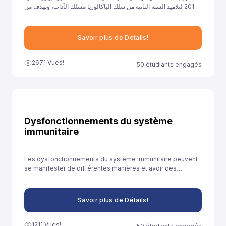
2017 لتلاميذ السنة الثانية من سلك الباكالوريا مسلك الآداب، ونهدف من
خلال توفيرنا لهذا النموذج إلى مساعدة تلاميذ السنة الثانية باكالوريا آداب
على الاستعداد الجيد لخوض غمار الامتحانات الوطنية الموحدة.
Savoir plus de Détails!
2671 Vues!
50 étudiants engagés
Dysfonctionnements du système
immunitaire
Les dysfonctionnements du système immunitaire peuvent
se manifester de différentes manières et avoir des
conséquences diverses sur la santé.
Savoir plus de Détails!
1211 Vues!