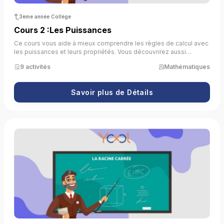
3ème année Collège
Cours 2 :Les Puissances
Ce cours vous aide à mieux comprendre les règles de calcul avec
les puissances et leurs propriétés. Vous découvrirez aussi
comment utiliser les puissances de 10 et l’écriture scientifique.
9 activités
Mathématiques
Grâce à des activités interactives, vous pourrez apprendre et
pratiquer ces notions de manière simple et amusante.
Savoir plus de Détails