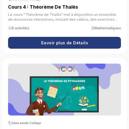
Cours 4 : Théorème De Thalès
Le cours "Théorème de Thalès" met à disposition un ensemble
de ressources interactives, incluant des vidéos, des exercices
pratiques et des simulations. Son objectif est de permettre aux
8 activités
Mathématiques
apprenants de comprendre, d’appliquer et de maîtriser le
théorème de Thalès ainsi que sa réciproque à travers des
situations concrètes.
Savoir plus de Détails
3ème année Collège