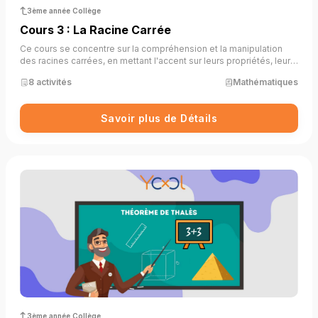
3ème année Collège
Cours 3 : La Racine Carrée
Ce cours se concentre sur la compréhension et la manipulation
des racines carrées, en mettant l'accent sur leurs propriétés, leur
rôle dans les équations, et les opérations associées. Il permet aux
8 activités
Mathématiques
élèves de maîtriser les bases nécessaires pour résoudre des
problèmes impliquant des racines carrées.
Savoir plus de Détails
3ème année Collège