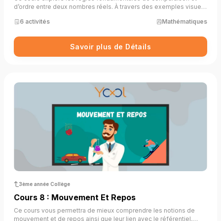
d’ordre entre deux nombres réels. À travers des exemples visuels
(cubes, lignes graduées…) et des propriétés mathématiques, il
6 activités
Mathématiques
permet de comprendre comment les opérations (addition,
soustraction, multiplication, carré, racine, inverse) influencent les
inégalités. Une approche progressive et concrète permet d’ancrer
Savoir plus de Détails
les raisonnements mathématiques dans des représentations
simples et accessibles.
3ème année Collège
Cours 8 : Mouvement Et Repos
Ce cours vous permettra de mieux comprendre les notions de
mouvement et de repos ainsi que leur lien avec le référentiel.