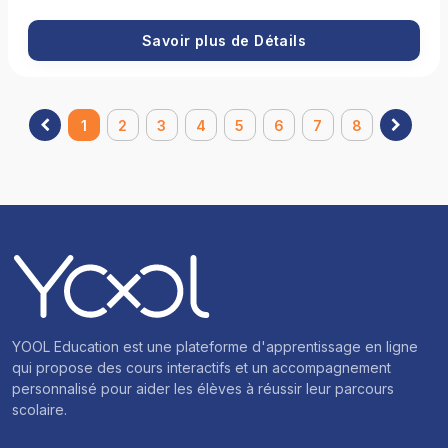
ou ralenti. Vous utiliserez des outils comme la chronophotographie
et les graphiques vitesse/temps pour mieux comprendre
Savoir plus de Détails
l’évolution d’un déplacement. Enfin, vous découvrirez l'importance
de la sécurité routière, notamment la distance d’arrêt et les
facteurs qui l’influencent.
1
2
3
4
5
6
7
8
YOOL Education est une plateforme d'apprentissage en ligne
qui propose des cours interactifs et un accompagnement
personnalisé pour aider les élèves à réussir leur parcours
scolaire.