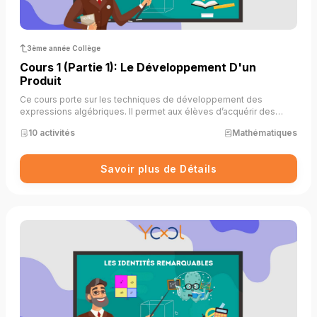
3ème année Collège
Cours 1 (partie 1): Le Développement D'un
Produit
Ce cours porte sur les techniques de développement des
expressions algébriques. Il permet aux élèves d’acquérir des
compétences essentielles pour manipuler les expressions
10 activités
Mathématiques
littérales, simplifier des calculs et résoudre des équations
algébriques.
Savoir plus de Détails