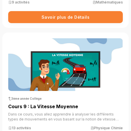
9 activités
Mathématiques
à les identifier, tracer, mesurer et comparer, tout en comprenant
leur relation géométrique. Le tout dans un parcours actif et
progressif, illustré par des exemples concrets et des exercices
Savoir plus de Détails
interactifs.
3ème année Collège
Cours 9 : La Vitesse Moyenne
Dans ce cours, vous allez apprendre à analyser les différents
types de mouvements en vous basant sur la notion de vitesse
moyenne. À travers des situations concrètes et des exercices
13 activités
Physique Chimie
interactifs, vous distinguerez un mouvement uniforme, accéléré